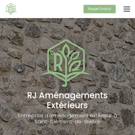
Aller
au
Rappel Gratuit
contenu
principal
RJ Aménagements
Extérieurs
Entreprise d'aménagement extérieur à
Saint-Clément-de-Rivière