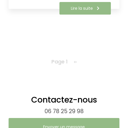
Lire la suite
Pagination
Page 1
Page
››
suivante
Contactez-nous
06 78 25 29 98
Envoyer un message