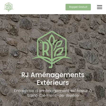
Aller
au
Rappel Gratuit
contenu
principal
RJ Aménagements
Extérieurs
Entreprise d'aménagement extérieur à
Saint-Clément-de-Rivière