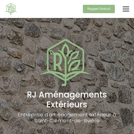
Aller
au
Rappel Gratuit
contenu
principal
RJ Aménagements
Extérieurs
Entreprise d'aménagement extérieur à
Saint-Clément-de-Rivière