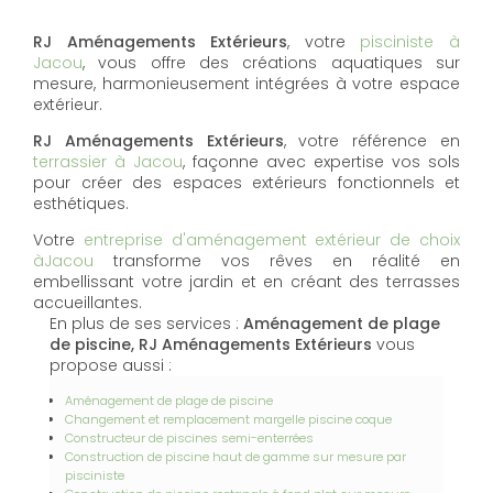
RJ Aménagements Extérieurs
, votre
pisciniste à
Jacou
, vous offre des créations aquatiques sur
mesure, harmonieusement intégrées à votre espace
extérieur.
RJ Aménagements Extérieurs
, votre référence en
terrassier à Jacou
, façonne avec expertise vos sols
pour créer des espaces extérieurs fonctionnels et
esthétiques.
Votre
entreprise d'aménagement extérieur de choix
àJacou
transforme vos rêves en réalité en
embellissant votre jardin et en créant des terrasses
accueillantes.
En plus de ses services :
Aménagement de plage
de piscine, RJ Aménagements Extérieurs
vous
propose aussi :
Aménagement de plage de piscine
Changement et remplacement margelle piscine coque
Constructeur de piscines semi-enterrées
Construction de piscine haut de gamme sur mesure par
pisciniste