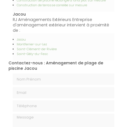
Construction de piscine rectangle à fond plat sur mesure
Construction de terrasse carrelée sur mesure
Jacou
RJ Aménagements Extérieurs Entreprise
d'aménagement extérieur intervient à proximité
de :
Jacou
Montferrier-sur-Lez
Saint-Clément-de-Rivière
Saint-Gély-du-Fesc
Contactez-nous : Aménagement de plage de
piscine Jacou
Nom Prénom
Email
Téléphone
Message