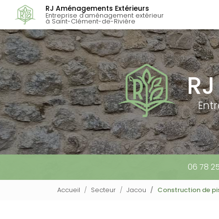
Navigation p
Aller
RJ Aménagements Extérieurs
au
Entreprise d'aménagement extérieur
à Saint-Clément-de-Rivière
contenu
principal
RJ
Ent
06 78 2
Accueil
Secteur
Jacou
Construction de pi