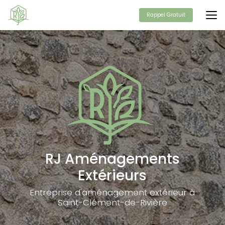
Aller
au
Rappel Gratuit
contenu
principal
RJ Aménagements
Extérieurs
Entreprise d'aménagement extérieur à
Saint-Clément-de-Rivière