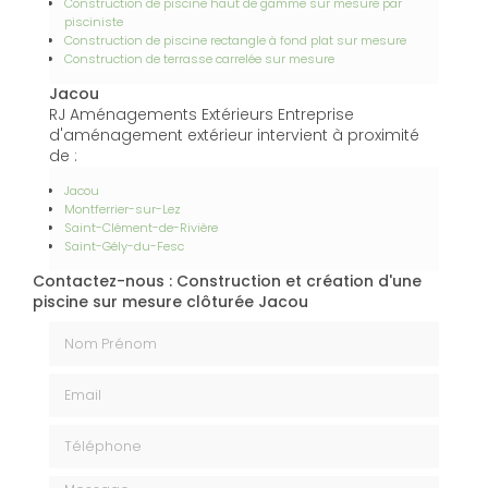
Construction de piscine haut de gamme sur mesure par
pisciniste
Construction de piscine rectangle à fond plat sur mesure
Construction de terrasse carrelée sur mesure
Jacou
RJ Aménagements Extérieurs Entreprise
d'aménagement extérieur intervient à proximité
de :
Jacou
Montferrier-sur-Lez
Saint-Clément-de-Rivière
Saint-Gély-du-Fesc
Contactez-nous : Construction et création d'une
piscine sur mesure clôturée Jacou
Nom Prénom
Email
Téléphone
Message