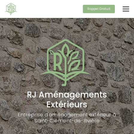
Aller
au
Rappel Gratuit
contenu
principal
RJ Aménagements
Extérieurs
Entreprise d'aménagement extérieur à
Saint-Clément-de-Rivière