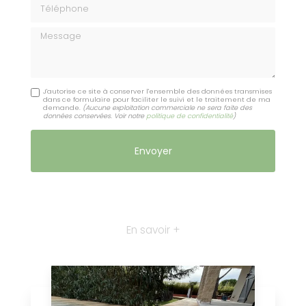
Téléphone
Message
J'autorise ce site à conserver l'ensemble des données transmises
dans ce formulaire pour faciliter le suivi et le traitement de ma
demande.
(Aucune exploitation commerciale ne sera faite des
données conservées. Voir notre
politique de confidentialité
)
En savoir +