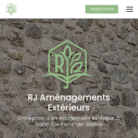
Aller
au
Rappel Gratuit
contenu
principal
RJ Aménagements
Extérieurs
Entreprise d'aménagement extérieur à
Saint-Clément-de-Rivière