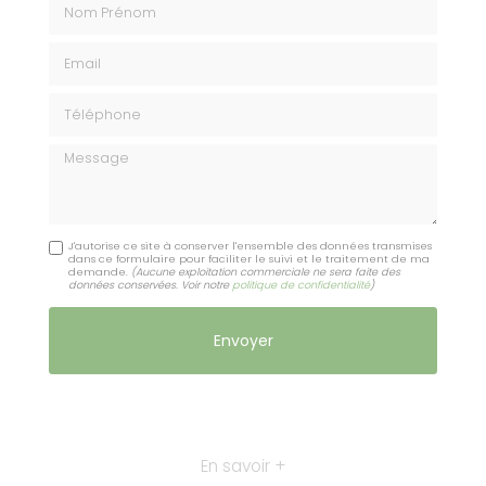
Email
Téléphone
Message
J'autorise ce site à conserver l'ensemble des données transmises
dans ce formulaire pour faciliter le suivi et le traitement de ma
demande.
(Aucune exploitation commerciale ne sera faite des
données conservées. Voir notre
politique de confidentialité
)
En savoir +