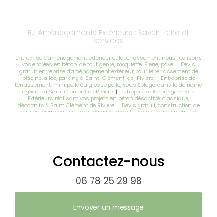
RJ Aménagements Extérieurs : Savoir-faire et
services
Entreprise d’aménagement extérieur et le terrassement nous réalisons
vos entrées en béton, de tout genre, moquette, Pierre, pavé
|
Devis
gratuit entreprise d'aménagement extérieur pour le terrassement de
piscine, allée, parking à Saint-Clément-de-Rivière
|
Entreprise de
terrassement, mini pelle ou grosse pelle, sous Solage, dans le domaine
agricole à Saint Clément de Rivière
|
Entreprise d'Aménagements
Extérieurs réalisant vos projets en béton désactivé, classique,
décoratifs à Saint Clément de Rivière
|
Devis gratuit, construction de
mur en pierre naturelle en , calcaire, granit, schiste toutes pierres à
Saint-Clément-de-Rivière
|
Entreprise de terrassement VRD, fondation
Maison, Piscine, repro, Haje en tout genre
|
Création de jardin
méditerranéen et exotique
|
RJ aménagements Extérieurs, Réalise vos
Aménagements Paysagers sur Saint-Clément-de-Rivière
|
Devis
gratuit entreprise d'aménagement extérieur pour construction de
terrasse en bois à Saint-Clément-de-Rivière
|
Entreprise
Contactez-nous
D'aménagements extérieurs pour la création d'allée en pavé, granite,
travertin, à Saint-Clément-de-Rivière
|
Devis gratuit, tout types de
terrassement, Enrochement, reprofilage, Vrd à Saint-Clément-de-
06 78 25 29 98
Rivière
Envoyer un message