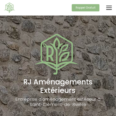
Aller
au
Rappel Gratuit
contenu
principal
RJ Aménagements
Extérieurs
Entreprise d'aménagement extérieur à
Saint-Clément-de-Rivière