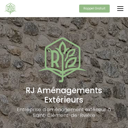
Aller
au
Rappel Gratuit
contenu
principal
RJ Aménagements
Extérieurs
Entreprise d'aménagement extérieur à
Saint-Clément-de-Rivière