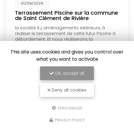
01/09/2025
Terrassement Piscine sur la commune
de Saint Clément de Rivière
la société RJ, aménagements extérieurs, à
réaliser le terrassement de cette futur Piscine à
débordement. Et nous réaliserons la
construction entière de la piscine par la suite
sur la commune de Saint…
This site uses cookies and gives you control over
what you want to activate
Toute l'actualité
OK, accept all
Deny all cookies
PERSONALIZE
PRIVACY POLICY