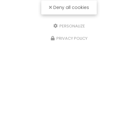
Deny all cookies
Entreprise d'aménagement extérieur à Saint-
Clément-de-Rivière
PERSONALIZE
34980 Saint-Clément-de-Rivière
PRIVACY POLICY
06 78 25 29 98
Lundi au samedi :
7h - 18h
Suivez-nous sur les réseaux sociaux
Envoyez un message