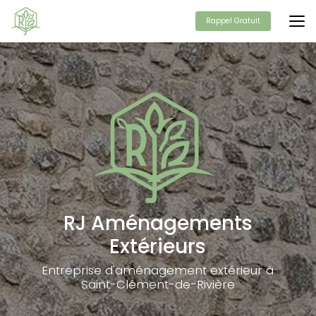
Aller
au
Rappel Gratuit
contenu
principal
RJ Aménagements
Extérieurs
Entreprise d'aménagement extérieur à
Saint-Clément-de-Rivière