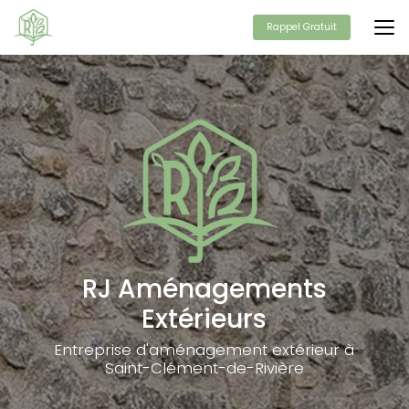
Aller
au
Rappel Gratuit
contenu
principal
RJ Aménagements
Extérieurs
Entreprise d'aménagement extérieur à
Saint-Clément-de-Rivière